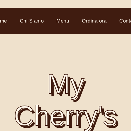
ome
Chi Siamo
Menu
Ordina ora
Conta
My
Cherry's