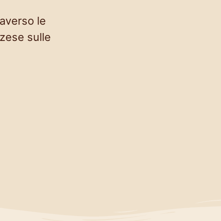
raverso le
zzese sulle