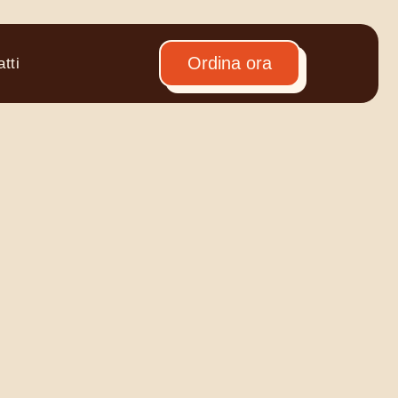
Ordina ora
tti